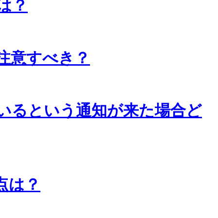
は？
注意すべき？
いるという通知が来た場合ど
点は？