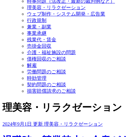
時事問題（法改正・最新の裁判例など）
理美容・リラクゼーション
ウェブ制作・システム開発・広告業
行政規制
兼業・副業
事業承継
残業代・賃金
売掛金回収
介護・福祉施設の問題
債権回収のご相談
解雇
労働問題のご相談
時効管理
契約問題のご相談
損害賠償請求のご相談
理美容・リラクゼーション
2024年9月1日 更新
理美容・リラクゼーション