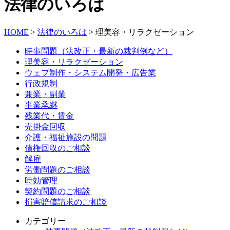
法律のいろは
HOME
>
法律のいろは
>
理美容・リラクゼーション
時事問題（法改正・最新の裁判例など）
理美容・リラクゼーション
ウェブ制作・システム開発・広告業
行政規制
兼業・副業
事業承継
残業代・賃金
売掛金回収
介護・福祉施設の問題
債権回収のご相談
解雇
労働問題のご相談
時効管理
契約問題のご相談
損害賠償請求のご相談
カテゴリー