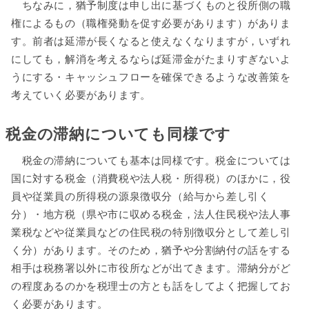
ちなみに，猶予制度は申し出に基づくものと役所側の職
権によるもの（職権発動を促す必要があります）がありま
す。前者は延滞が長くなると使えなくなりますが，いずれ
にしても，解消を考えるならば延滞金がたまりすぎないよ
うにする・キャッシュフローを確保できるような改善策を
考えていく必要があります。
税金の滞納についても同様です
税金の滞納についても基本は同様です。税金については
国に対する税金（消費税や法人税・所得税）のほかに，役
員や従業員の所得税の源泉徴収分（給与から差し引く
分）・地方税（県や市に収める税金，法人住民税や法人事
業税などや従業員などの住民税の特別徴収分として差し引
く分）があります。そのため，猶予や分割納付の話をする
相手は税務署以外に市役所などが出てきます。滞納分がど
の程度あるのかを税理士の方とも話をしてよく把握してお
く必要があります。