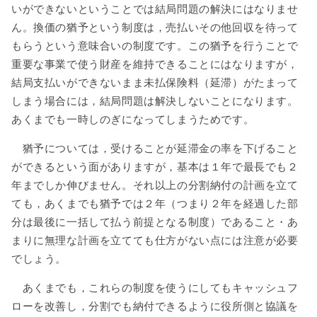
いができないということでは結局問題の解決にはなりませ
ん。換価の猶予という制度は，売払いその他回収を待って
もらうという意味合いの制度です。この猶予を行うことで
重要な事業で使う財産を維持できることにはなりますが，
結局支払いができないまま未払保険料（延滞）がたまって
しまう場合には，結局問題は解決しないことになります。
あくまでも一時しのぎになってしまうためです。
猶予については，受けることが延滞金の率を下げること
ができるという面がありますが，基本は１年で最長でも２
年までしか伸びません。それ以上の分割納付の計画を立て
ても，あくまでも猶予では２年（つまり２年を経過した部
分は最後に一括して払う前提となる制度）であること・あ
まりに無理な計画を立てても仕方がない点には注意が必要
でしょう。
あくまでも，これらの制度を使うにしてもキャッシュフ
ローを改善し，分割でも納付できるように役所側と協議を