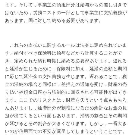
ます。そして，事業主の負担部分は給与からの差し引きで
はないため，労務コストの一部として事業主に支払義務が
あります。国に対して納める必要があります。
これらの支払いに関するルールは法令に定められていま
す。納付すべき保険料は給与などから計算することがで
き，定められた納付時期に納める必要があります。遅れる
と延滞が生じるために，保険料に加え，延滞の金額と期間
に応じて延滞金の支払義務も生じます。遅れることで，税
金の滞納の場合と同様に，差押えの通知を受け，財産の売
り払いや預金口座から強制的に回収される可能性が出てき
ます。ここでのリスクとは，財産を失うという点ももちろ
んありますし，延滞部分が割増になるため余計なお金の負
担が出てくるという面もあります。滞納の割合はその期間
が延びるとその割合が大きくなります。しかし，一番大き
いのが信用面での不安が露呈してしまうということです。