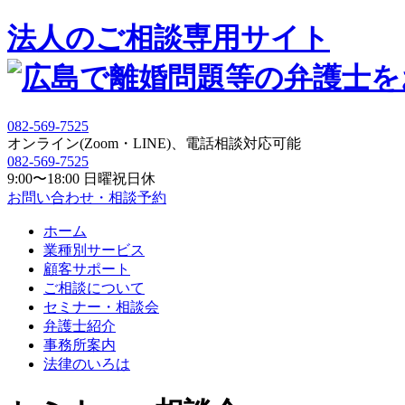
法人の
ご相談専用サイト
082-569-7525
オンライン(Zoom・LINE)、電話相談対応可能
082-569-7525
9:00〜18:00 日曜祝日休
お問い合わせ・相談予約
ホーム
業種別サービス
顧客サポート
ご相談について
セミナー・相談会
弁護士紹介
事務所案内
法律のいろは