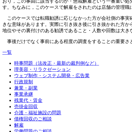
おり，この事由に該当するのか・懲戒解雇という一番重い処
す。ちなみに，このケースで解雇をされたのは店舗の管理職
このケースでは転職勧誘に応じなかった方が会社側の事実確
きな意味があります。実際に引き抜き後に引き抜かれた方か
地位やその裏付けのある勧誘であること・人数や回数は大き
事後だけでなく事前にある程度の調査をすることの重要さと
一覧
時事問題（法改正・最新の裁判例など）
理美容・リラクゼーション
ウェブ制作・システム開発・広告業
行政規制
兼業・副業
事業承継
残業代・賃金
売掛金回収
介護・福祉施設の問題
債権回収のご相談
解雇
労働問題のご相談