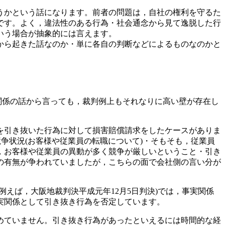
うかという話になります。前者の問題は，自社の権利を守るた
です。よく，違法性のある行為・社会通念から見て逸脱した行
いう場合が抽象的には言えます。
から起きた話なのか・単に各自の判断などによるものなのかと
関係の話から言っても，裁判例上もそれなりに高い壁が存在し
を引き抜いた行為に対して損害賠償請求をしたケースがありま
争状況(お客様や従業員の転職について)・そもそも，従業員
，お客様や従業員の異動が多く競争が厳しいということ・引き
の有無が争われていましたが，こちらの面で会社側の言い分が
えば，大阪地裁判決平成元年12月5日判決)では，事実関係
実関係として引き抜き行為を否定しています。
めていません。引き抜き行為があったといえるには時間的な経