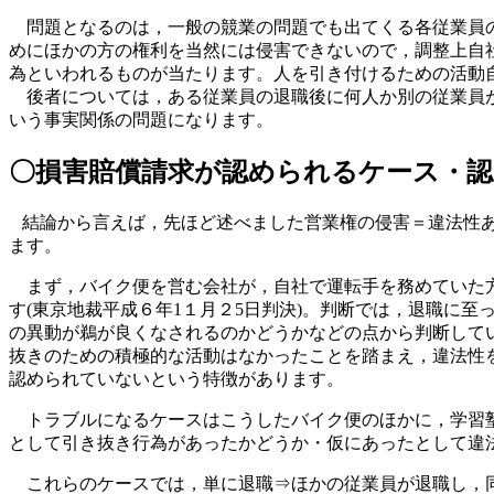
問題となるのは，一般の競業の問題でも出てくる各従業員の
めにほかの方の権利を当然には侵害できないので，調整上自
為といわれるものが当たります。人を引き付けるための活動
後者については，ある従業員の退職後に何人か別の従業員が
いう事実関係の問題になります。
〇損害賠償請求が認められるケース・
結論から言えば，先ほど述べました営業権の侵害＝違法性あ
ます。
まず，バイク便を営む会社が，自社で運転手を務めていた方
す(東京地裁平成６年1１月２5日判決)。判断では，退職に
の異動が鵜が良くなされるのかどうかなどの点から判断して
抜きのための積極的な活動はなかったことを踏まえ，違法性
認められていないという特徴があります。
トラブルになるケースはこうしたバイク便のほかに，学習塾や
として引き抜き行為があったかどうか・仮にあったとして違
これらのケースでは，単に退職⇒ほかの従業員が退職し，同