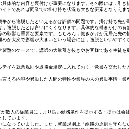
の具体的な内容と裏付けが重要になります。その際には，引き
バイトであれば同業での掛け持ち状況も大きな要素となりえま
争から逸脱したといえるかは評価の問題です。掛け持ち先が
ば，逸脱したとは言いにくくなります。具体的な働きかけの有
等の影響も重要な要素です。もちろん，働きかけが元居た先の
埋めが大変で影響が大きいという場合には，逸脱といいやすく
，学習塾のケースで，講師の大量引き抜きやお客様である生徒を
テイを就業規則や退職金規定に入れておく・覚書を交わした
ら言える内容や異動した人間の特性や業界の人の異動事情・業
方が数人の従業員に，より良い勤務条件を提示する・提示は会
としています。
になっていました。また，就業規則上「組織の原則を守らな