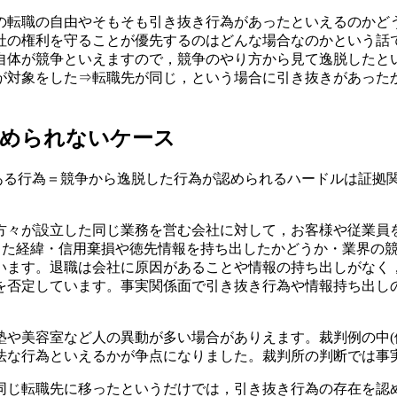
転職の自由やそもそも引き抜き行為があったといえるのかど
社の権利を守ることが優先するのはどんな場合なのかという話
自体が競争といえますので，競争のやり方から見て逸脱したと
対象をした⇒転職先が同じ，という場合に引き抜きがあった
認められないケース
る行為＝競争から逸脱した行為が認められるハードルは証拠
々が設立した同じ業務を営む会社に対して，お客様や従業員
至った経緯・信用棄損や徳先情報を持ち出したかどうか・業界の競
います。退職は会社に原因があることや情報の持ち出しがなく
を否定しています。事実関係面で引き抜き行為や情報持ち出し
美容室など人の異動が多い場合がありえます。裁判例の中(例
法な行為といえるかが争点になりました。裁判所の判断では事
じ転職先に移ったというだけでは，引き抜き行為の存在を認