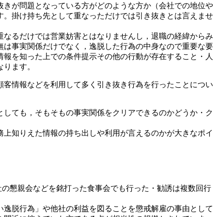
抜きが問題となっている方がどのような方か（会社での地位や
す。掛け持ち先として重なっただけでは引き抜きとは言えませ
重なるだけでは営業妨害とはなりませんし，退職の経緯からみ
無は事実関係だけでなく，逸脱した行為の中身なので重要な要
情報を知った上での条件提示その他の行動が存在すること・人
なります。
顧客情報などを利用して多く引き抜き行為を行ったことについ
としても，そもそもの事実関係をクリアできるのかどうか・ク
務上知りえた情報の持ち出しや利用が言えるのかが大きなポイ
社の懇親会などを銘打った食事会でも行った・勧誘は複数回行
い逸脱行為」や他社の利益を図ることを懲戒解雇の事由として