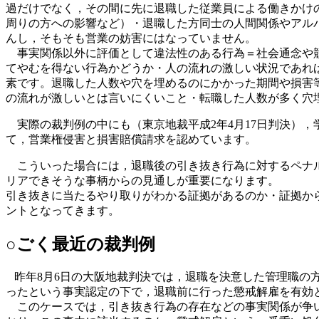
過だけでなく，その間に先に退職した従業員による働きかけ
周りの方への影響など）・退職した方同士の人間関係やアル
んし，そもそも営業の妨害にはなっていません。
事実関係以外に評価として違法性のある行為＝社会通念や競
てやむを得ない行為かどうか・人の流れの激しい状況であれ
素です。退職した人数や穴を埋めるのにかかった期間や損害
の流れが激しいとは言いにくいこと・転職した人数が多く穴
実際の裁判例の中にも（東京地裁平成2年4月17日判決）
て，営業権侵害と損害賠償請求を認めています。
こういった場合には，退職後の引き抜き行為に対するペナル
リアできそうな事柄からの見通しが重要になります。
引き抜きに当たるやり取りがわかる証拠があるのか・証拠か
ントとなってきます。
○ごく最近の裁判例
昨年8月6日の大阪地裁判決では，退職を決意した管理職の
ったという事実認定の下で，退職前に行った懲戒解雇を有効
このケースでは，引き抜き行為の存在などの事実関係が争い