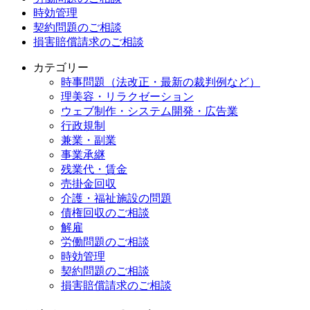
時効管理
契約問題のご相談
損害賠償請求のご相談
カテゴリー
時事問題（法改正・最新の裁判例など）
理美容・リラクゼーション
ウェブ制作・システム開発・広告業
行政規制
兼業・副業
事業承継
残業代・賃金
売掛金回収
介護・福祉施設の問題
債権回収のご相談
解雇
労働問題のご相談
時効管理
契約問題のご相談
損害賠償請求のご相談