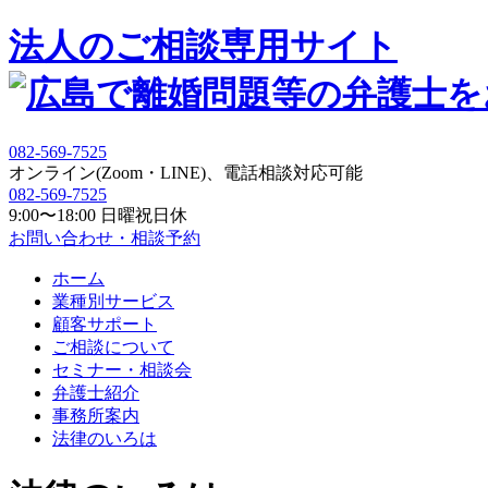
法人の
ご相談専用サイト
082-569-7525
オンライン(Zoom・LINE)、電話相談対応可能
082-569-7525
9:00〜18:00 日曜祝日休
お問い合わせ・相談予約
ホーム
業種別サービス
顧客サポート
ご相談について
セミナー・相談会
弁護士紹介
事務所案内
法律のいろは