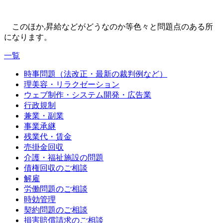
このほか,昇給などがどうなのか等色々と問題点のある所
になります。
一覧
時事問題（法改正・最新の裁判例など）
理美容・リラクゼーション
ウェブ制作・システム開発・広告業
行政規制
兼業・副業
事業承継
残業代・賃金
売掛金回収
介護・福祉施設の問題
債権回収のご相談
解雇
労働問題のご相談
時効管理
契約問題のご相談
損害賠償請求のご相談