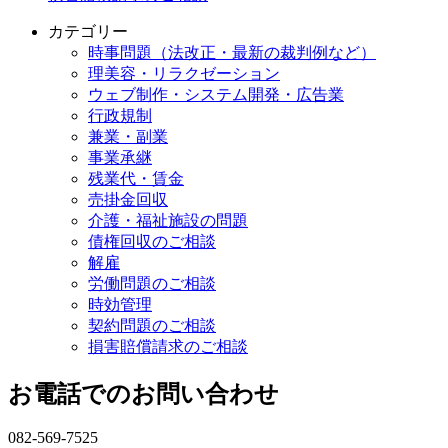
カテゴリー
時事問題（法改正・最新の裁判例など）
理美容・リラクゼーション
ウェブ制作・システム開発・広告業
行政規制
兼業・副業
事業承継
残業代・賃金
売掛金回収
介護・福祉施設の問題
債権回収のご相談
解雇
労働問題のご相談
時効管理
契約問題のご相談
損害賠償請求のご相談
お電話でのお問い合わせ
082-569-7525