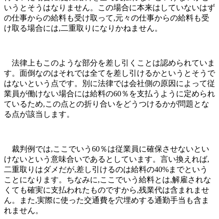
いうとそうはなりません。この場合に本来はしていないはず
の仕事からの給料も受け取って,元々の仕事からの給料も受
け取る場合には,二重取りになりかねません。
法律上もこのような部分を差し引くことは認められていま
す。面倒なのはそれでは全てを差し引けるかというとそうで
はないという点です。別に法律では会社側の原因によって従
業員が働けない場合には給料の60％を支払うように定められ
ているため,この点との折り合いをどうつけるかが問題とな
る点が該当します。
裁判例では,ここでいう60％は従業員に確保させないとい
けないという意味合いであるとしています。言い換えれば,
二重取りはダメだが,差し引けるのは給料の40%までという
ことになります。ちなみに,ここでいう給料とは,解雇されな
くても確実に支払われたものですから,残業代は含まれませ
ん。また,実際に使った交通費を穴埋めする通勤手当も含ま
れません。