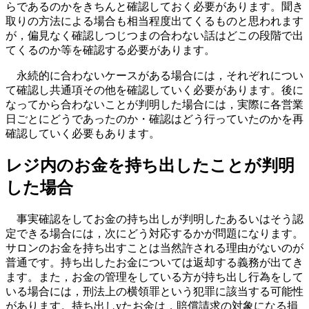
らであるのかをきちんと確認しておく必要があります。聞き
取りの方法による場合も相当程度出てくるものと思われます
が，偏見なく確認しつじつまの合わない話はどこの段階で出
てくるのか等を確認する必要があります。
永続的に合わないケースがある場合には，それぞれについ
て確認し共通項その他を確認していく必要があります。後に
なってから合わないことが判明した場合には，実際に各営業
日ごとにどうであったのか・確認はどう行っていたのかを再
確認していく必要もあります。
レジ内のお金を持ち出したことが判明
した場合
事実確認をしてお金の持ち出しが判明したあるいはそう認
定できる場合には，次にどう対応するかが問題になります。
サロンのお金を持ち出すことは当然許される理由がないのが
普通です。持ち出したお金については返却する義務が出てき
ます。また，お金の管理をしている方が持ち出し行為をして
いる場合には，刑法上の横領罪という犯罪に該当する可能性
があります。持ち出しyたお金は，賠償請求の対象になる損