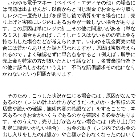
いわゆる電子マネー（ペイペイ・エディその他）の場合に
は問題は出ませんが，以前からと同じ現金でお金をやり取り
しレジに一度売り上げを保管し後で清算をする場合には，売
り上げと実際にレジ内にあるお金が一致しない場合がありま
す。この原因は単にレジの計上その他に間違いがある（単な
るミス）場合もあれば，こうしたミスはないものの売上金を
持ち出した場合などが考えられます。いわゆる現金商売の場
合には昔からありえた話と思われますが，原因は複数考えら
れるので，よく確認せずに早合点をすると（例えば，勝手に
売上金を特定の方が抜いたという話など），名誉棄損行為そ
の他に該当しかねないうえに，不当な賠償請求その他になり
かねないという問題があります。
そのため，こうした状況が生じる場合には，原因がなんで
あるのか（レジの計上の仕方がどうだったのか・お客様の来
店数や誰かの確認，施術内容の確認など）をすることで，本
来あるべきお金がいくらであるのかを確認する必要がありま
す。そのうえで，売り上げが合わない場合には（売り上げの
勘定に間違いがない場合），お金の動き（レジ内でのお金の
出し入りをしたのは誰か）や金額が合わなくなったのはいく