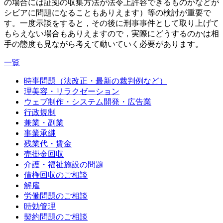
の場合には証拠の収集方法が法令上許容できるものかなどが
シビアに問題になることもありえます）等の検討が重要で
す。一度示談をすると，その後に刑事事件として取り上げて
もらえない場合もありえますので，実際にどうするのかは相
手の態度も見ながら考えて動いていく必要があります。
一覧
時事問題（法改正・最新の裁判例など）
理美容・リラクゼーション
ウェブ制作・システム開発・広告業
行政規制
兼業・副業
事業承継
残業代・賃金
売掛金回収
介護・福祉施設の問題
債権回収のご相談
解雇
労働問題のご相談
時効管理
契約問題のご相談